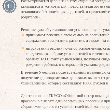
Рассматривается дело в закрытом судебном заседани
11
кандидатов в усыновители, представителя органа оп
оставшихся без попечения родителей, и представи
родителей».
Решение суда об установлении усыновления вступае
принимают ребенка в свою семью на воспитание 
содержание, воспитание, развитие, а также – за е
на основании решения суда об усыновлении, сви
свидетельства о браке усыновителей в течение м
органах ЗАГС факт усыновления, получают свидет
рождении ребенка, в котором они указаны родит
В течение 6 месяцев после вступления в законную 
получение единовременных денежных выплат из рег
усыновлением, которые составляют 10000 рублей и 
Для этого они в ГКУСО «Областной центр помощи д
просьбой о выплате единовременных пособий и пр
сберкнижки одного из усыновителей (или копию дог