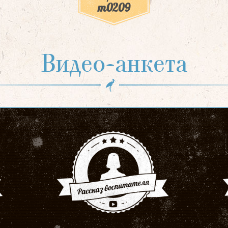
m0209
Видео-анкета