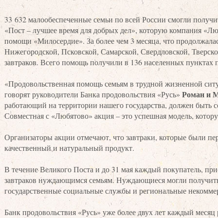
33 632 малообеспеченные семьи по всей России смогли получи
«Пост – лучшее время для добрых дел», которую компания «Лю
помощи «Милосердие». За более чем 3 месяца, что продолжал
Нижегородской, Псковской, Самарской, Свердловской, Тверско
завтраков. Всего помощь получили в 136 населенных пунктах п
«Продовольственная помощь семьям в трудной жизненной ситуа
Роман и 
говорят руководители Банка продовольствия «Русь»
работающий на территории нашего государства, должен быть 
Совместная с «Любятово» акция – это успешная модель, кото
Организаторы акции отмечают, что завтраки, которые были п
качественный и натуральный продукт.
В течение Великого Поста и до 31 мая каждый покупатель, пр
завтраков нуждающимся семьям. Нуждающиеся могли получить 
государственные социальные службы и региональные некоммерч
Банк продовольствия «Русь» уже более двух лет каждый меся